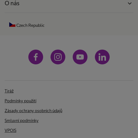
O nás
expand_more
Czech Republic
Tiráž
Podmínky použití
Zásady ochrany osobních údajů
Smluvní podmínky
VPOIS