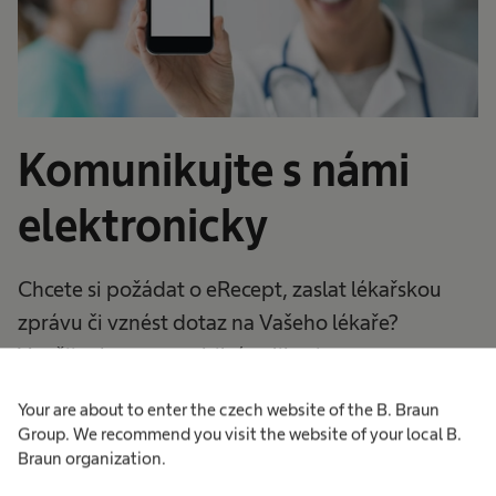
Komunikujte s námi
elektronicky
Chcete si požádat o eRecept, zaslat lékařskou
zprávu či vznést dotaz na Vašeho lékaře?
Využijte k tomu mobilní aplikaci
SmartMedix.NET, kterou si můžete stáhnout přes
Your are about to enter the czech website of the B. Braun
App Store
nebo
Google Play
.
Group. We recommend you visit the website of your local B.
Braun organization.
Pokud si nevíte rady, postupujte podle