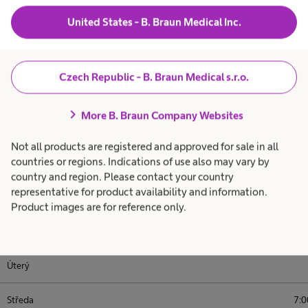
videonávodů.
United States - B. Braun Medical Inc.
Videonávody
Czech Republic - B. Braun Medical s.r.o.
chevron_right
More B. Braun Company Websites
Not all products are registered and approved for sale in all
countries or regions. Indications of use also may vary by
country and region. Please contact your country
representative for product availability and information.
Ordinační doba
Product images are for reference only.
Pondělí
7:0
Úterý
Středa
7:0