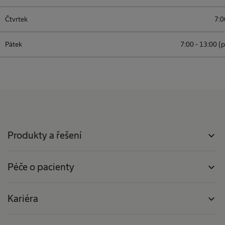
Čtvrtek
7:0
Pátek
7:00 - 13:00 (
Produkty a řešení
expand_more
Péče o pacienty
expand_more
Kariéra
expand_more