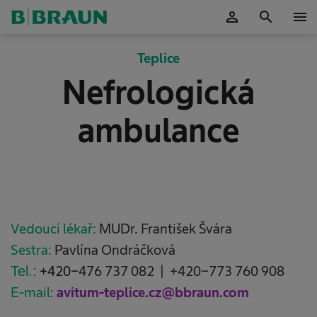
person
search
menu
Potvrdit
Teplice
Nefrologická
ambulance
Vedoucí lékař:
MUDr. František Švára
Sestra:
Pavlína Ondráčková
Tel.:
+420-
476 737 082 | +420-773 760 908
E-mail:
avitum-teplice.cz@bbraun.com