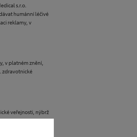
dical s.r.o.
ydávat humánní léčivé
aci reklamy, v
y, v platném znění,
. zdravotnické
cké veřejnosti, nýbrž
ch.