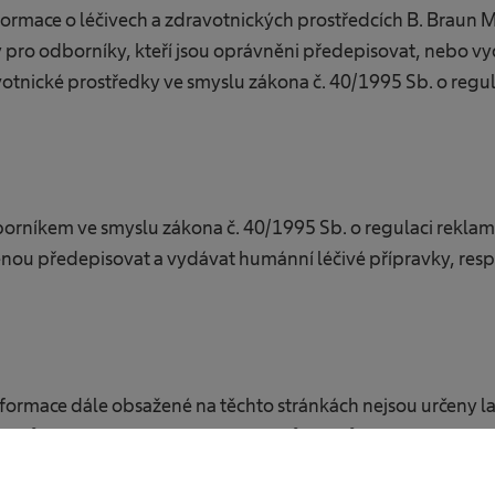
rmace o léčivech a zdravotnických prostředcích B. Braun Me
y pro odborníky, kteří jsou oprávněni předepisovat, nebo v
votnické prostředky ve smyslu zákona č. 40/1995 Sb. o regul
borníkem ve smyslu zákona č. 40/1995 Sb. o regulaci reklam
ou předepisovat a vydávat humánní léčivé přípravky, resp
formace dále obsažené na těchto stránkách nejsou určeny lai
íků a jsem si vědom všech rizik a důsledků z toho plynoucí