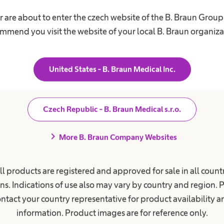
Z
Odmítnout
r are about to enter the czech website of the B. Braun Group
r
u
mmend you visit the website of your local B. Braun organiza
š
i
t
 o pacienty
Kariéra
United States - B. Braun Medical Inc.
cnění
Naše kultura
cké onemocnění ledvin
Práce v B. Braun
Czech Republic - B. Braun Medical s.r.o.
Vaše příležitost​
dňování močového měchýře
chevron_right
More B. Braun Company Websites
Výhody pro vás
Práce a kariéra
 pro pacienty
ll products are registered and approved for sale in all countr
un Avitum
ns. Indications of use also may vary by country and region. 
né ambulance
ntact your country representative for product availability 
ční střediska
information. Product images are for reference only.