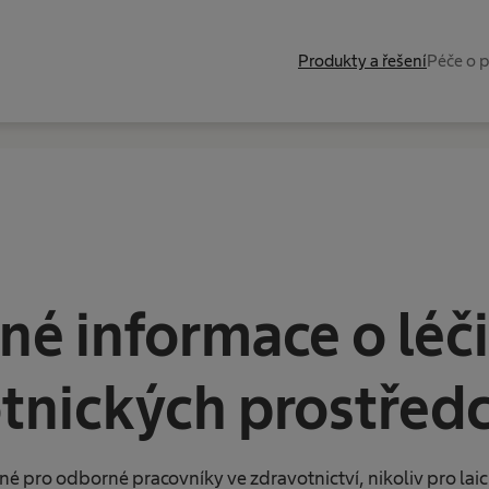
Produkty a řešení
Péče o 
é informace o léči
tnických prostředc
ené pro odborné pracovníky ve zdravotnictví, nikoliv pro lai