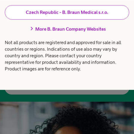
Czech Republic - B. Braun Medical s.r.o.
chevron_right
More B. Braun Company Websites
Jaký je B. Braun jako
Not all products are registered and approved for sale in all
zaměstnavatel?
countries or regions. Indications of use also may vary by
country and region. Please contact your country
Pokud vás to zajímá, zde najdete odpovědi, které vás
representative for product availability and information.
Product images are for reference only.
možná i překvapí.
Zjistit víc