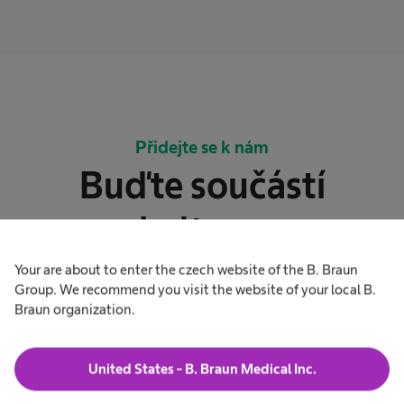
Přidejte se k nám
Buďte součástí
kultury,
Your are about to enter the czech website of the B. Braun
která vám umožní růst, rozvíjet se a ukázat, co ve
Group. We recommend you visit the website of your local B.
vás skutečně je.
Braun organization.
United States - B. Braun Medical Inc.