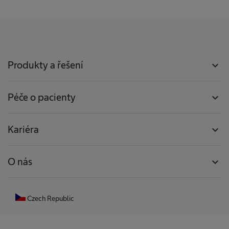
Produkty a řešení
expand_more
Péče o pacienty
expand_more
Kariéra
expand_more
O nás
expand_more
Czech Republic