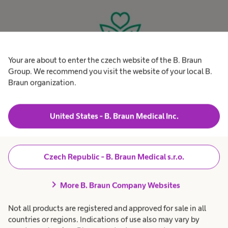
Your are about to enter the czech website of the B. Braun
Group. We recommend you visit the website of your local B.
Braun organization.
United States - B. Braun Medical Inc.
Udržitelnost
Udržitelnost je už desítky let základní hodnotou našeho
Czech Republic - B. Braun Medical s.r.o.
rodinného podniku.
chevron_right
More B. Braun Company Websites
Not all products are registered and approved for sale in all
Code of Conduct
countries or regions. Indications of use also may vary by