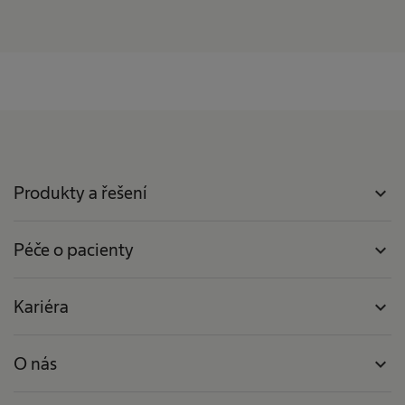
Produkty a řešení
expand_more
Péče o pacienty
expand_more
Kariéra
expand_more
O nás
expand_more