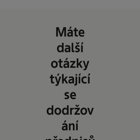
Máte
další
otázky
týkající
se
dodržov
ání