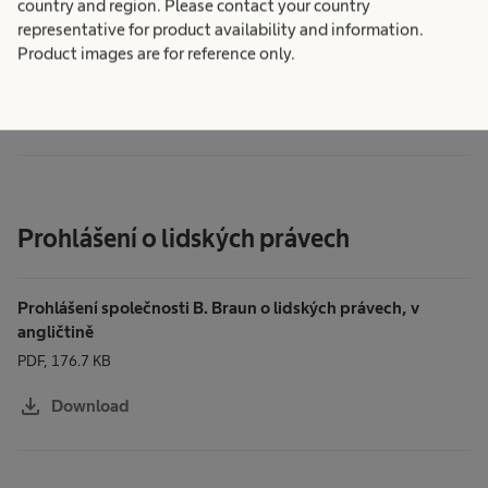
country and region. Please contact your country
representative for product availability and information.
Code of Conduct B. Braun, v angličtině
Product images are for reference only.
PDF, 82.6 KB
download
Download
Prohlášení o lidských právech
Prohlášení společnosti B. Braun o lidských právech, v
angličtině
PDF, 176.7 KB
download
Download