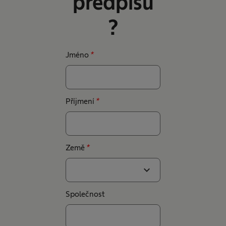
předpisů
?
Jméno
*
Příjmení
*
Země
*
expand_more
Společnost