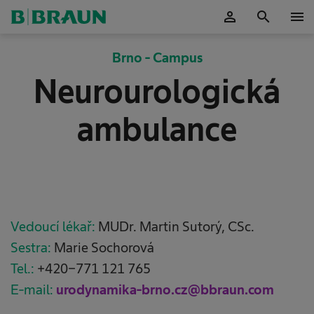
person
search
menu
Potvrdit
Brno - Campus
Neurourologická
ambulance
Vedoucí lékař:
MUDr. Martin Sutorý, CSc.
Sestra:
Marie Sochorová
Tel.:
+420-771 121 765
E-mail:
urodynamika-brno.cz@bbraun.com