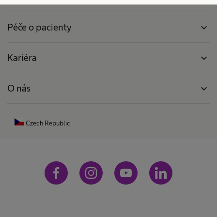
Péče o pacienty
expand_more
Kariéra
expand_more
O nás
expand_more
Czech Republic