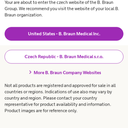
Your are about to enter the czech website of the B. Braun
Group. We recommend you visit the website of your local B.
16:00 - 18:00 Pouze po předcho
Čtvrtek
Braun organization.
V případě nutnosti možno doho
Pátek
-
United States - B. Braun Medical Inc.
Czech Republic - B. Braun Medical s.r.o.
expand_more
Rozsah poskytované péče
chevron_right
More B. Braun Company Websites
Not all products are registered and approved for sale in all
countries or regions. Indications of use also may vary by
country and region. Please contact your country
representative for product availability and information.
Product images are for reference only.
Produkty a řešení
expand_more