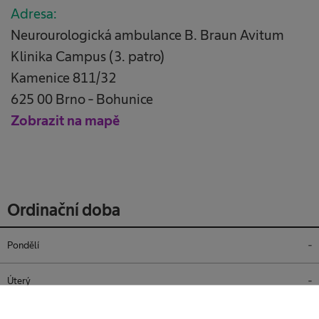
Adresa:
Neurourologická ambulance B. Braun Avitum
Klinika Campus (3. patro)
Kamenice 811/32
625 00 Brno - Bohunice
Zobrazit na mapě
Ordinační doba
Pondělí
-
Úterý
-
Středa
-