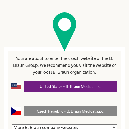
Registrační formulář
Pole označená * jsou povinná
Titul
Your are about to enter the czech website of the B.
Braun Group. We recommend you visit the website of
Křestní jméno*
your local B. Braun organization.
United States - B. Braun Medical Inc.
Příjmení*
Czech Republic - B. Braun Medical s.r.o.
Ulice*