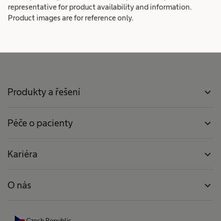
representative for product availability and information.
Product images are for reference only.
Produkty a řešení
expand_more
Péče o pacienty
expand_more
Kariéra
expand_more
O nás
expand_more
Czech Republic