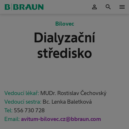
person
search
menu
Potvrdit
Bílovec
Dialyzační
středisko
Vedoucí lékař:
MUDr. Rostislav Čechovský
Vedoucí sestra:
Bc. Lenka Baletková
Tel:
556 730 728
Email:
avitum-bilovec.cz@bbraun.com