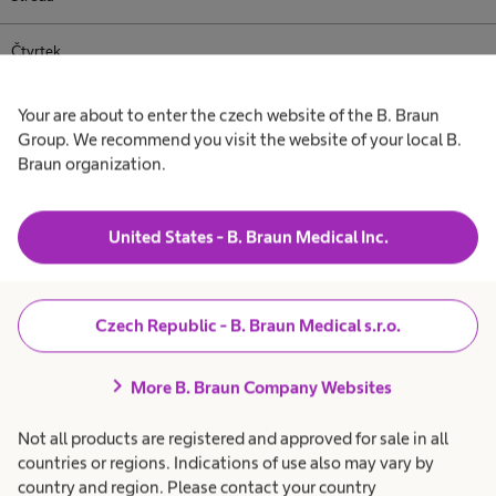
Čtvrtek
Pátek
Your are about to enter the czech website of the B. Braun
Group. We recommend you visit the website of your local B.
Sobota
Braun organization.
Neděle
United States - B. Braun Medical Inc.
Czech Republic - B. Braun Medical s.r.o.
expand_more
Poskytovaná péče
chevron_right
More B. Braun Company Websites
Not all products are registered and approved for sale in all
Informace o zpracování osobních údajů - kamerový
expand_more
countries or regions. Indications of use also may vary by
systém
country and region. Please contact your country