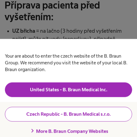
Příprava pacienta před
vyšetřením:
UZ břicha
= na lačno (3 hodiny před vyšetřením
nejíst), může pít vodu (neperlivou), případně
neslazený čaj, léky možno užívat dle potřeby
Your are about to enter the czech website of the B. Braun
UZ ledvin, močového měchýře, malé pánve
= vypít
Group. We recommend you visit the website of your local B.
1h před vyšetřením 0,5 – 0,75l tekutin (vodu
Braun organization.
(neperlivou), případně neslazený čaj), poté již
nemočit! Na vyšetření je nutné přijít s plným
močových měchýřem!
United States - B. Braun Medical Inc.
UZ krku, ŠZ
= nemít na krku žádný šperk, řetízek…
UZ prsou
= bez předchozí přípravy
Czech Republic - B. Braun Medical s.r.o.
UZ cév, žil a tepen
= bez předchozí přípravy
chevron_right
More B. Braun Company Websites