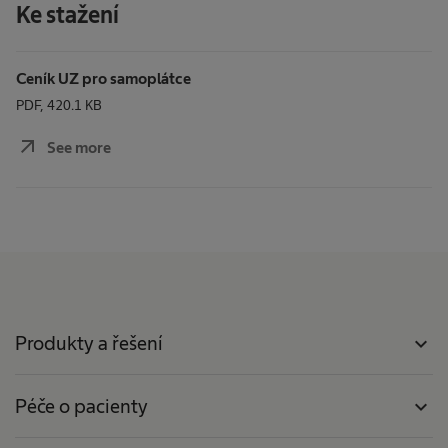
Ke stažení
Ceník UZ pro samoplátce
PDF, 420.1 KB
arrow_outward
See more
Produkty a řešení
expand_more
Péče o pacienty
expand_more