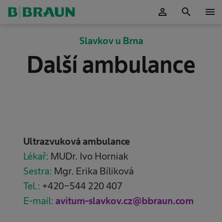
person
search
menu
Potvrdit
Slavkov u Brna
Další ambulance
Ultrazvuková ambulance
Lékař:
MUDr. Ivo Horniak
Sestra:
Mgr. Erika Bíliková
Tel.:
+420-544 220 407
E-mail:
avitum-slavkov.cz@bbraun.com