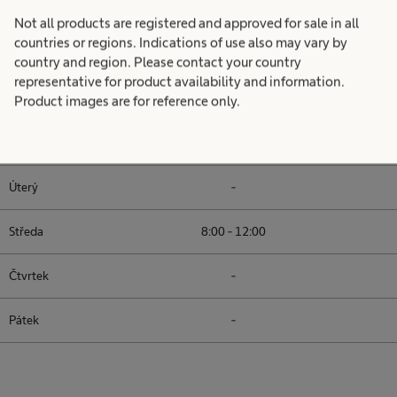
Not all products are registered and approved for sale in all
countries or regions. Indications of use also may vary by
Ordinační doba
country and region. Please contact your country
representative for product availability and information.
Ultrazvuková ambulance
Product images are for reference only.
Pondělí
8:00 - 14:00
Úterý
-
Středa
8:00 - 12:00
Čtvrtek
-
Pátek
-