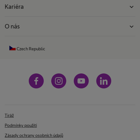
Kariéra
expand_more
O nás
expand_more
Czech Republic
Tiráž
Podmínky použití
Zásady ochrany osobních údajů