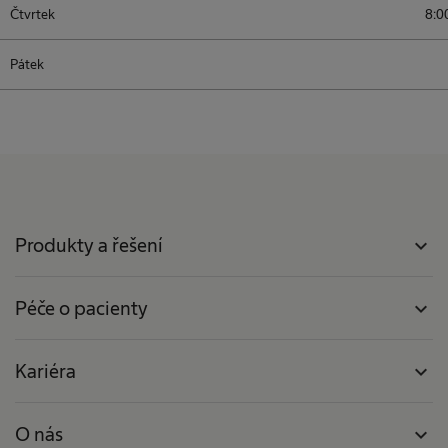
Čtvrtek
8:0
Pátek
Produkty a řešení
expand_more
Péče o pacienty
expand_more
Kariéra
expand_more
O nás
expand_more