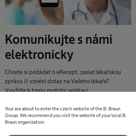
Komunikujte s námi
elektronicky
Chcete si požádat o eRecept, zaslat lékařskou
zprávu či vznést dotaz na Vašeho lékaře?
Využijte k tomu mobilní aplikaci
SmartMedix.NET, kterou si můžete stáhnout přes
App Store
nebo
Google Play
.
Your are about to enter the czech website of the B. Braun
Group. We recommend you visit the website of your local B.
Braun organization.
Pokud si nevíte rady, postupujte podle
videonávodů.