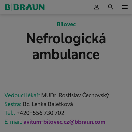
person
search
menu
Potvrdit
Bílovec
Nefrologická
ambulance
Vedoucí lékař:
MUDr. Rostislav Čechovský
Sestra:
Bc. Lenka Baletková
Tel.:
+420-556 730 702
E-mail:
avitum-bilovec.cz@bbraun.com