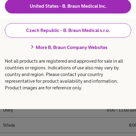
United States - B. Braun Medical Inc.
Videonávody
Czech Republic - B. Braun Medical s.r.o.
chevron_right
More B. Braun Company Websites
Not all products are registered and approved for sale in all
countries or regions. Indications of use also may vary by
country and region. Please contact your country
Ordinační doba
representative for product availability and information.
Product images are for reference only.
Pondělí
Úterý
8:00 - 11:00 (ul
Středa
8:0