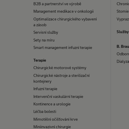
B2B a partnerství ve výrobě
Chroni
Management medikace v onkologii
Stomie
Optimalizace chirurgického vybavení
Vypraz
a zásob
Služby
Servisní služby
Sety na míru
B. Bra
Smart management infuzní terapie​
Odbor
Terapie
Dialyza
Chirurgické motorové systémy
Chirurgické nástroje a sterilizační
kontejnery
Infuzní terapie
Intervenční vaskulární terapie
Kontinence a urologie
Léčba bolesti
Mimotělní očišťování krve
Miniinvazivní chirurgie