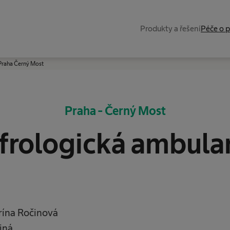
Produkty a řešení
Péče o 
Praha Černý Most
Praha - Černý Most
frologická ambula
ína Ročinová
jná