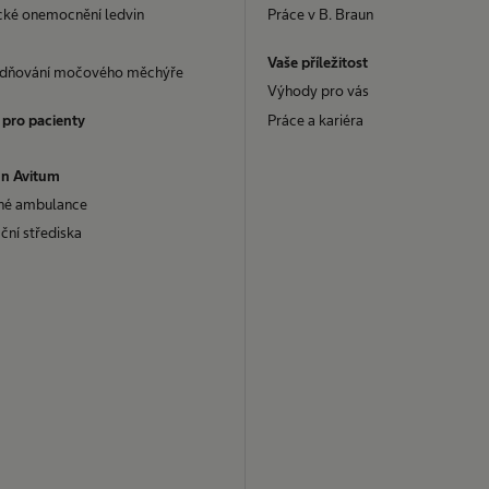
cké onemocnění ledvin
Práce v B. Braun
Vaše příležitost​
dňování močového měchýře
Výhody pro vás
Práce a kariéra
 pro pacienty
un Avitum
né ambulance
ční střediska