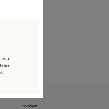
ies or
Please
and
O nás
Společnost