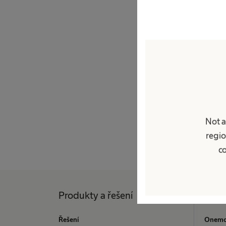
Pondělí
Úterý
Středa
Čtvrtek
Pátek
Not a
Telefonické objednání
regio
co
Produkty a řešení
Péče
Řešení
Onemo