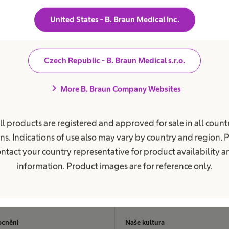
-
United States - B. Braun Medical Inc.
9:00 - 14:00
-
Czech Republic - B. Braun Medical s.r.o.
9:00 - 14:00
chevron_right
More B. Braun Company Websites
-
ll products are registered and approved for sale in all countr
 je možné v úterý a čtvrtek 7:30 - 8:30.
ns. Indications of use also may vary by country and region. 
ntact your country representative for product availability 
information. Product images are for reference only.
 o pacienty
Kariéra
cnění
Naše kultura