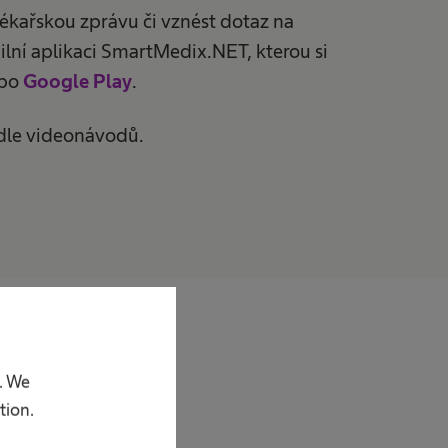
lékařskou zprávu či vznést dotaz na
lní aplikaci SmartMedix.NET, kterou si
bo
Google Play
.
odle videonávodů.
. We
tion.