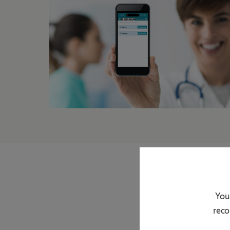
You
Ordinační
reco