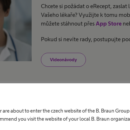
Chcete si požádat o eRecept, zaslat 
Vašeho lékaře? Využijte k tomu mobi
můžete stáhnout přes
App Store
ne
Pokud si nevíte rady, postupujte p
Videonávody
r are about to enter the czech website of the B. Braun Group
 doba
mmend you visit the website of your local B. Braun organiza