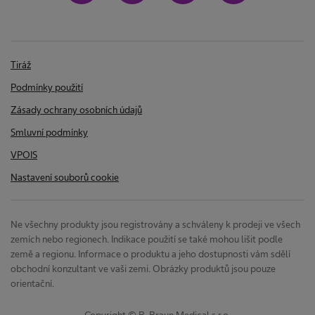
d
r
o
i
c
Tiráž
e
a
Podmínky použití
n
Zásady ochrany osobních údajů
l
t
Smluvní podmínky
s
ý
VPOIS
v
Nastavení souborů cookie
ě
z
t
o
Ne všechny produkty jsou registrovány a schváleny k prodeji ve všech
a
zemích nebo regionech. Indikace použití se také mohou lišit podle
v
země a regionu. Informace o produktu a jeho dostupnosti vám sdělí
é
p
obchodní konzultant ve vaši zemi. Obrázky produktů jsou pouze
orientační.
p
o