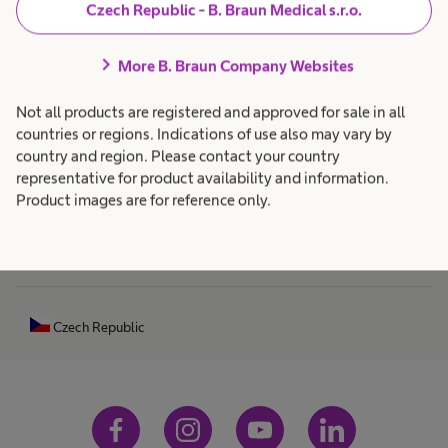
c
Czech Republic - B. Braun Medical s.r.o.
ř
k
é
i
chevron_right
s
Produkty a řešení
expand_more
More B. Braun Company Websites
b
y
s
l
Not all products are registered and approved for sale in all
t
Péče o pacienty
expand_more
countries or regions. Indications of use also may vary by
i
é
country and region. Please contact your country
m
ž
representative for product availability and information.
y
Kariéra
expand_more
n
Product images are for reference only.
ě
H
O nás
expand_more
1
0
e
a
Czech Republic
m
ž
1
o
3
p